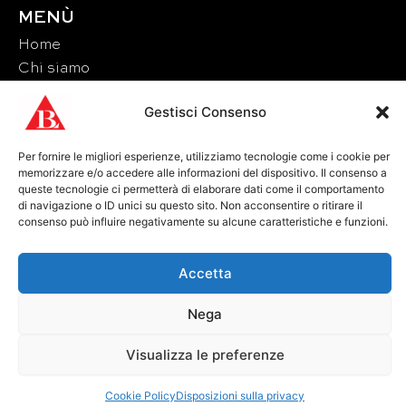
MENÙ
Home
Chi siamo
Materiali
Gestisci Consenso
Eventi
Contatti
Per fornire le migliori esperienze, utilizziamo tecnologie come i cookie per
memorizzare e/o accedere alle informazioni del dispositivo. Il consenso a
CONTATTI
queste tecnologie ci permetterà di elaborare dati come il comportamento
di navigazione o ID unici su questo sito. Non acconsentire o ritirare il
Tel: +39 0585 856713
consenso può influire negativamente su alcune caratteristiche e funzioni.
Fax: +39 0585 856715
Email: lucchetti@brunolucchetti.it
Accetta
Pec: brunolucchetti@legalmail.it
P.IVA IT01143540456
Nega
Visualizza le preferenze
Bilancio Sociale
Privacy Policy
Cookie Policy
Cookie Policy
Disposizioni sulla privacy