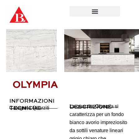
Salta
al
contenuto
OLYMPIA
INFORMAZIONI
La quarzite Olympia si
DESCRIZIONE
Categoria
Quarziti
TECNICHE
caratterizza per un fondo
bianco avorio impreziosito
da sottili venature lineari
grigio chiaro che