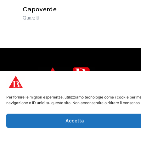
Capoverde
Quarziti
Dal cuore di Carrara, portiamo nel
Per fornire le migliori esperienze, utilizziamo tecnologie come i cookie per 
mondo la bellezza autentica della pietra
navigazione o ID unici su questo sito. Non acconsentire o ritirare il consenso
naturale.
Accetta