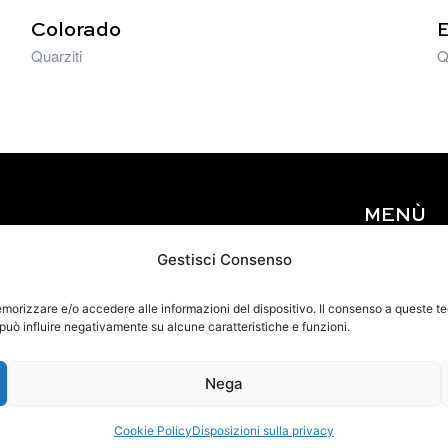
Colorado
E
Quarziti
Q
MENÙ
Home
Gestisci Consenso
Chi siamo
Materiali
memorizzare e/o accedere alle informazioni del dispositivo. Il consenso a queste 
 può influire negativamente su alcune caratteristiche e funzioni.
Eventi
Contatti
Nega
Cookie Policy
Disposizioni sulla privacy