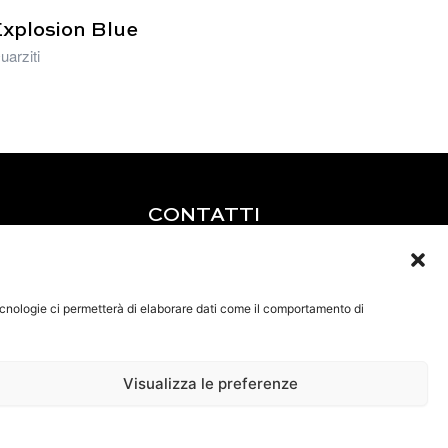
xplosion Blue
uarziti
CONTATTI
Tel: +39 0585 856713
Fax: +39 0585 856715
Email:
tecnologie ci permetterà di elaborare dati come il comportamento di
lucchetti@brunolucchetti.it
Pec: brunolucchetti@legalmail.it
Visualizza le preferenze
P.IVA IT01143540456
Bilancio Sociale
Privacy Policy
Cookie Policy