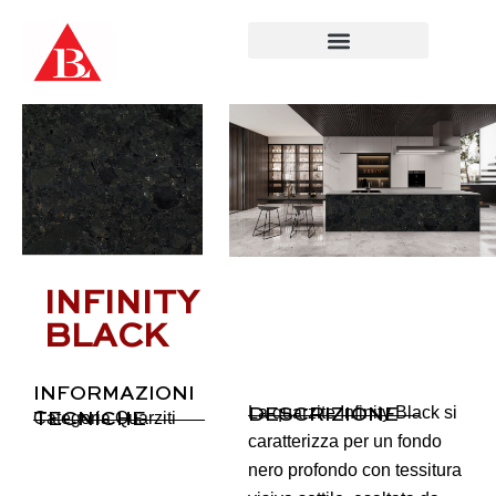
Salta
al
contenuto
INFINITY
BLACK
INFORMAZIONI
La quarzite Infinity Black si
DESCRIZIONE
Categoria
Quarziti
TECNICHE
caratterizza per un fondo
nero profondo con tessitura