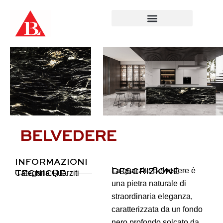
Salta
al
contenuto
BELVEDERE
INFORMAZIONI
La quarzite Belvedere è
DESCRIZIONE
Categoria
Quarziti
TECNICHE
una pietra naturale di
straordinaria eleganza,
caratterizzata da un fondo
nero profondo solcato da