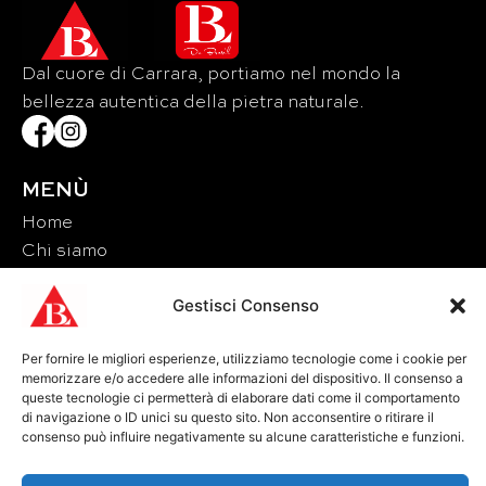
Dal cuore di Carrara, portiamo nel mondo la
bellezza autentica della pietra naturale.
MENÙ
Home
Chi siamo
Materiali
Gestisci Consenso
Eventi
Contatti
Per fornire le migliori esperienze, utilizziamo tecnologie come i cookie per
memorizzare e/o accedere alle informazioni del dispositivo. Il consenso a
CONTATTI
queste tecnologie ci permetterà di elaborare dati come il comportamento
di navigazione o ID unici su questo sito. Non acconsentire o ritirare il
Tel: +39 0585 856713
consenso può influire negativamente su alcune caratteristiche e funzioni.
Fax: +39 0585 856715
Email: lucchetti@brunolucchetti.it