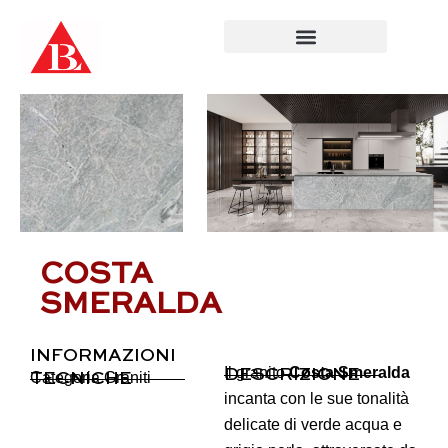
Salta
al
contenuto
COSTA
SMERALDA
INFORMAZIONI
Il granito
Costa Smeralda
DESCRIZIONE
Categoria
Graniti
TECNICHE
incanta con le sue tonalità
delicate di verde acqua e