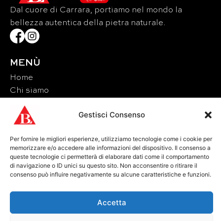
Dal cuore di Carrara, portiamo nel mondo la
bellezza autentica della pietra naturale.
MENÙ
Home
Chi siamo
Materiali
Gestisci Consenso
Eventi
Contatti
Per fornire le migliori esperienze, utilizziamo tecnologie come i cookie per
memorizzare e/o accedere alle informazioni del dispositivo. Il consenso a
CONTATTI
queste tecnologie ci permetterà di elaborare dati come il comportamento
di navigazione o ID unici su questo sito. Non acconsentire o ritirare il
Tel: +39 0585 856713
consenso può influire negativamente su alcune caratteristiche e funzioni.
Fax: +39 0585 856715
Email: lucchetti@brunolucchetti.it
Accetta
Pec: brunolucchetti@legalmail.it
P.IVA IT01143540456