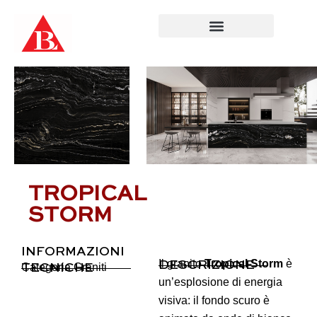
Salta
al
contenuto
TROPICAL
STORM
INFORMAZIONI
Il granito
Tropical Storm
è
DESCRIZIONE
Categoria
Graniti
TECNICHE
un’esplosione di energia
visiva: il fondo scuro è