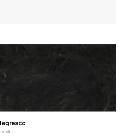
Negresco
raniti