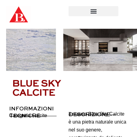
Salta
al
contenuto
BLUE SKY
CALCITE
INFORMAZIONI
Il marmo Blue Sky Calcite
DESCRIZIONE
Categoria
Calcite
TECNICHE
è una pietra naturale unica
nel suo genere,