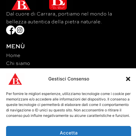
Dal cuore di Carrara, portiamo nel mondo la
bellezza autentica della pietra naturale.
MENÙ
Home
Chi siamo
Materiali
Gestisci Consenso
Eventi
Contatti
Per fornire le migliori esperienze, utilizziamo tecnologie come i cookie per
memorizzare e/o accedere alle informazioni del dispositivo. Il consenso a
CONTATTI
queste tecnologie ci permetterà di elaborare dati come il comportamento
di navigazione o ID unici su questo sito. Non acconsentire o ritirare il
Tel: +39 0585 856713
consenso può influire negativamente su alcune caratteristiche e funzioni.
Fax: +39 0585 856715
Email: lucchetti@brunolucchetti.it
Accetta
Pec: brunolucchetti@legalmail.it