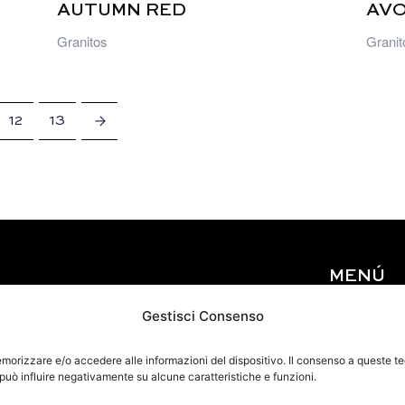
AUTUMN RED
AV
Granitos
Granit
12
13
→
MENÚ
Inicio
Gestisci Consenso
Quiénes somo
Materiales
memorizzare e/o accedere alle informazioni del dispositivo. Il consenso a queste 
 può influire negativamente su alcune caratteristiche e funzioni.
Eventos