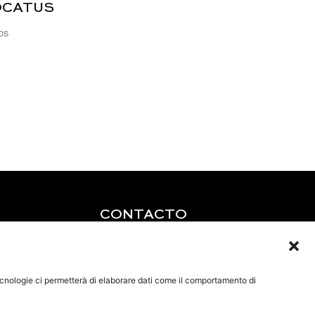
OCATUS
os
CONTACTO
Tel: +39 0585 856713
s
Fax: +39 0585 856715
Correo electrónico:
tecnologie ci permetterà di elaborare dati come il comportamento di
lucchetti@brunolucchetti.it