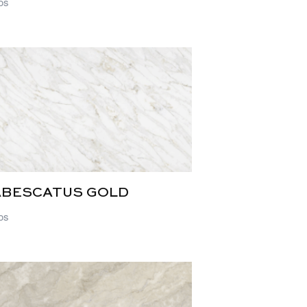
os
ABESCATUS GOLD
os