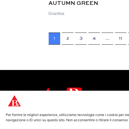
AUTUMN GREEN
Granitos
1
2
3
4
…
11
Desde el corazón de Carrara, llevamos
Per fornire le migliori esperienze, utilizziamo tecnologie come i cookie per 
al mundo la auténtica belleza de la
navigazione o ID unici su questo sito. Non acconsentire o ritirare il consenso
piedra natural.